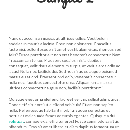
Nunc ut accumsan massa, at ultrices tellus. Vestibulum
sodales in mauris a lacinia. Proin non dolor arcu. Phasellus
justo nisi, pellentesque sit amet vestibulum vitae, rhoncus sed
felis? Fusce porttitor elit non erat hendrerit consectetur. Nam
in accumsan tortor. Praesent sodales, nisi a dapibus
consequat, velit risus elementum turpis, at varius eros odio ac
lacus! Nulla nec facilisis dui. Sed nec risus eu augue euismod
mattis eu at orci. Praesent orci odio, venenatis consectetur
nulla nec, faucibus consectetur urna. Aliquam urna massa,
ultrices consectetur augue non, facilisis porttitor mi.
Quisque eget urna eleifend, laoreet velit in, sollicitudin purus.
Donec efficitur orci ut eleifend vehicula? Etiam non sapien
nulla. Pellentesque habitant morbi tristique senectus et
netus et malesuada fames ac turpis egestas. Quisque a dui
volutpat
, congue ex a, efficitur eros! Fusce commodo sagittis
bibendum. Cras sit amet libero et diam dapibus fermentum ut