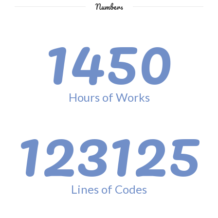
Numbers
1450
Hours of Works
123125
Lines of Codes