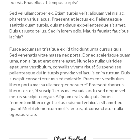
eu est. Phasellus at tempus turpis?
Sed vel ullamcorper ex. Etiam turpis velit; aliquam vel nisl ac,
pharetra varius lacus. Praesent et lectus ex. Pellentesque
sagittis quam turpis, quis maximus ex pellentesque sit amet.
Duis ut justo tellus. Sed in lorem odio. Mauris feugiat faucibus
lacinia?
Fusce accumsan tristique ex, id tincidunt urna cursus quis.
Sed venenatis vitae massa nec porta. Donec scelerisque quam
urna, non aliquet erat ornare eget. Nunc leo nulla; ultricies
eget urna vestibulum, convallis viverra risus! Suspendisse
pellentesque dui in turpis gravida; vel iaculis enim rutrum. Duis
suscipit consectetur mi sed molestie. Praesent vestibulum
libero porta massa ullamcorper posuere? Praesent rhoncus
libero tortor, id suscipit eros malesuada ac. In sed neque vel
metus suscipit congue. Aliquam erat volutpat. Donec
fermentum libero eget tellus euismod vehicula sit amet eu
quam! Morbi elementum mollis lectus, at consectetur nulla
egestas vitae.
Client Feedback