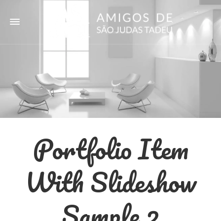
Portfolio Item
With Slideshow
Sample 2