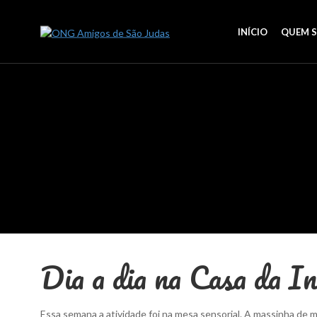
INÍCIO
QUEM 
Dia a dia na Casa da I
Essa semana a atividade foi na mesa sensorial. A massinha de