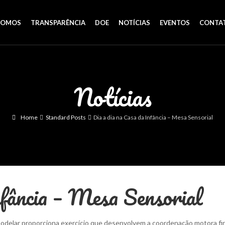
SOMOS
TRANSPARÊNCIA
DOE
NOTÍCIAS
EVENTOS
CONTA
Notícias
Home
Standard Posts
Dia a dia na Casa da Infância – Mesa Sensorial
nfância – Mesa Sensorial
 modelar proporciona exercício que desenvolvem a coordenação motora fi